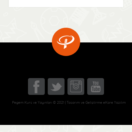
Pegem Kurs ve Yayınları © 2021 | Tasarım ve Geliştirme eKare Yazılım