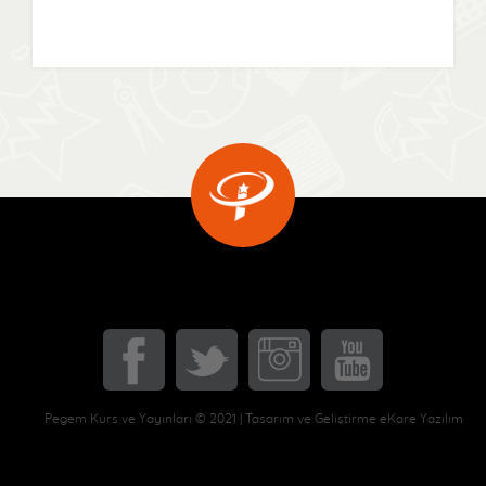
Pegem Kurs ve Yayınları © 2021 | Tasarım ve Geliştirme eKare Yazılım