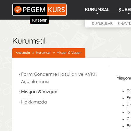
KURUMSAL
ŞUBE
Kırşehir
DUYURULAR
SINAV T
Kurumsal
Anasayfa
Kurumsal
Misyon & Vizyon
Form Gönderme Koşulları ve KVKK
Misyon
Aydınlatması
Dü
Misyon & Vizyon
Fa
Hakkımızda
Ür
İş
Gü
Ba