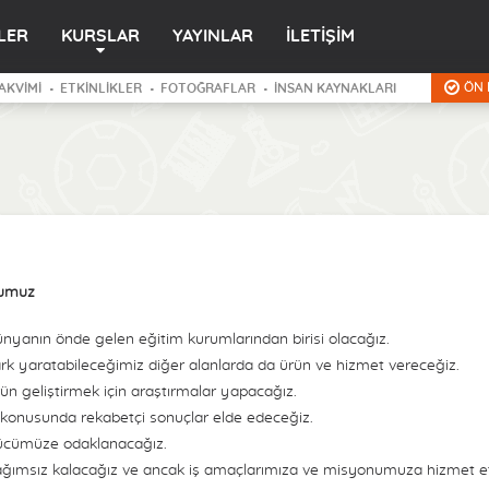
LER
KURSLAR
YAYINLAR
İLETİŞİM
ÖN 
AKVİMİ
ETKİNLİKLER
FOTOĞRAFLAR
İNSAN KAYNAKLARI
umuz
nyanın önde gelen eğitim kurumlarından birisi olacağız.
rk yaratabileceğimiz diğer alanlarda da ürün ve hizmet vereceğiz.
ün geliştirmek için araştırmalar yapacağız.
 konusunda rekabetçi sonuçlar elde edeceğiz.
cümüze odaklanacağız.
ğımsız kalacağız ve ancak iş amaçlarımıza ve misyonumuza hizmet ett