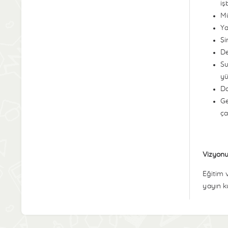
iş
Mü
Ya
Şi
De
Su
yü
Da
Ge
ça
Vizyon
Eğitim 
yayın k