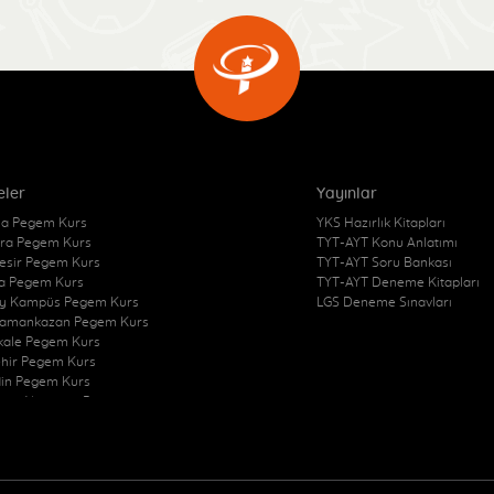
eler
Yayınlar
a Pegem Kurs
YKS Hazırlık Kitapları
ra Pegem Kurs
TYT-AYT Konu Anlatımı
kesir Pegem Kurs
TYT-AYT Soru Bankası
a Pegem Kurs
TYT-AYT Deneme Kitapları
y Kampüs Pegem Kurs
LGS Deneme Sınavları
amankazan Pegem Kurs
kkale Pegem Kurs
ehir Pegem Kurs
in Pegem Kurs
zon Akçaabat Pegem
Pegem Kurs
at Merkez Pegem Kurs
at Sorgun Pegem Kurs