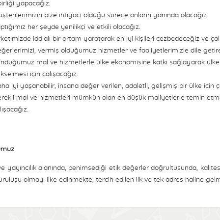
birliği yapacağız.
şterilerimizin bize ihtiyacı olduğu sürece onların yanında olacağız.
ptığımız her şeyde yenilikçi ve etkili olacağız.
rketimizde iddialı bir ortam yaratarak en iyi kişileri cezbedeceğiz ve çal
ğerlerimizi, vermiş olduğumuz hizmetler ve faaliyetlerimizle dile getir
nduğumuz mal ve hizmetlerle ülke ekonomisine katkı sağlayarak ülkem
kselmesi için çalışacağız.
ha iyi yaşanabilir, insana değer verilen, adaletli, gelişmiş bir ülke için ç
rekli mal ve hizmetleri mümkün olan en düşük maliyetlerle temin et
lışacağız.
umuz
ve yayıncılık alanında, benimsediği etik değerler doğrultusunda, kalit
uruluşu olmayı ilke edinmekte, tercih edilen ilk ve tek adres haline ge