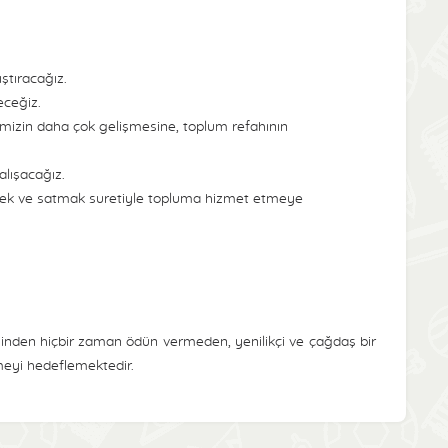
ıştıracağız.
eceğiz.
izin daha çok gelişmesine, toplum refahının
alışacağız.
mek ve satmak suretiyle topluma hizmet etmeye
esinden hiçbir zaman ödün vermeden, yenilikçi ve çağdaş bir
lmeyi hedeflemektedir.