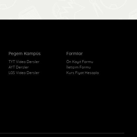
Pegem Kampüs
Formlar
TYT Video Dersler
Ön Kayıt Formu
AYT Dersler
İletişim Formu
LGS Video Dersler
Kurs Fiyat Hesapla