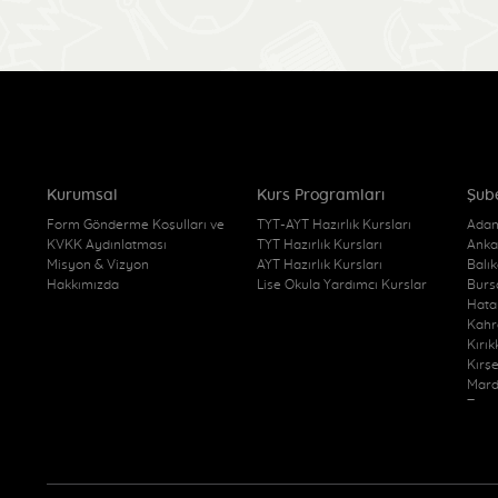
Kurumsal
Kurs Programları
Şub
Form Gönderme Koşulları ve
TYT-AYT Hazırlık Kursları
Adan
KVKK Aydınlatması
TYT Hazırlık Kursları
Anka
Misyon & Vizyon
AYT Hazırlık Kursları
Balı
Hakkımızda
Lise Okula Yardımcı Kurslar
Burs
Hata
Kahr
Kırı
Kırş
Mard
Trab
Kurs
Van 
Yozg
Yozg