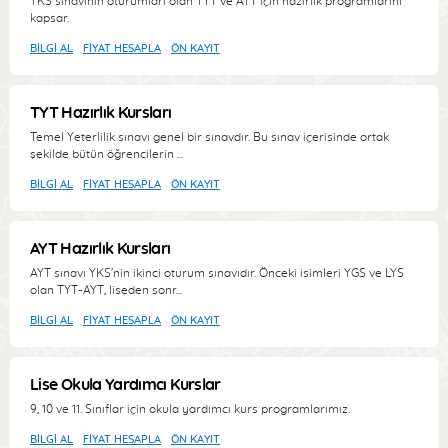
YKS sınavının oturumları olan TYT ve AYT için hazırlık programlarını
kapsar.
BILGI AL
FIYAT HESAPLA
ÖN KAYIT
TYT Hazırlık Kursları
Temel Yeterlilik sınavı genel bir sınavdır. Bu sınav içerisinde ortak
şekilde bütün öğrencilerin ...
BILGI AL
FIYAT HESAPLA
ÖN KAYIT
AYT Hazırlık Kursları
AYT sınavı YKS'nin ikinci oturum sınavıdır. Önceki isimleri YGS ve LYS
olan TYT-AYT, liseden sonr...
BILGI AL
FIYAT HESAPLA
ÖN KAYIT
Lise Okula Yardımcı Kurslar
9, 10 ve 11. Sınıflar için okula yardımcı kurs programlarımız.
BILGI AL
FIYAT HESAPLA
ÖN KAYIT