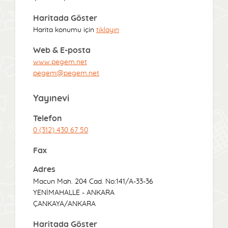
Haritada Göster
Harita konumu için
tıklayın
Web & E-posta
www.pegem.net
pegem@pegem.net
Yayınevi
Telefon
0 (312) 430 67 50
Fax
Adres
Macun Mah. 204 Cad. No:141/A-33-36
YENİMAHALLE - ANKARA
ÇANKAYA/ANKARA
Haritada Göster